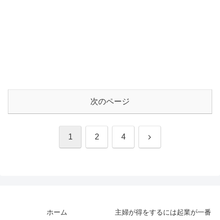
次のページ
次
1
2
4
へ
ホーム
主婦が得をするには起業が一番