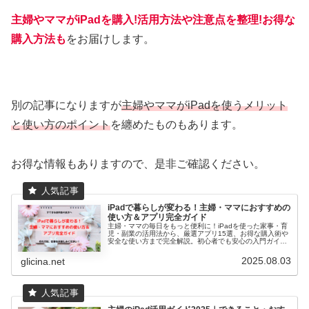
主婦やママがiPadを購入!活用方法や注意点を整理!お得な
購入方法も
をお届けします。
別の記事になりますが
主婦やママがiPadを使うメリット
と使い方のポイント
を纏めたものもあります。
お得な情報もありますので、是非ご確認ください。
iPadで暮らしが変わる！主婦・ママにおすすめの
使い方＆アプリ完全ガイド
主婦・ママの毎日をもっと便利に！iPadを使った家事・育
児・副業の活用法から、厳選アプリ15選、お得な購入術や
安全な使い方まで完全解説。初心者でも安心の入門ガイド
です。
2025.08.03
glicina.net