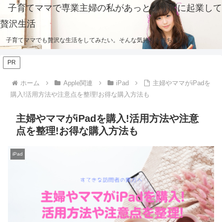
子育てママで専業主婦の私があっという間に起業して
贅沢生活
子育てママでも贅沢な生活をしてみたい。そんな気持ちを持ち続ける。
PR
ホーム
Apple関連
iPad
主婦やママがiPadを
購入!活用方法や注意点を整理!お得な購入方法も
主婦やママがiPadを購入!活用方法や注意
点を整理!お得な購入方法も
iPad