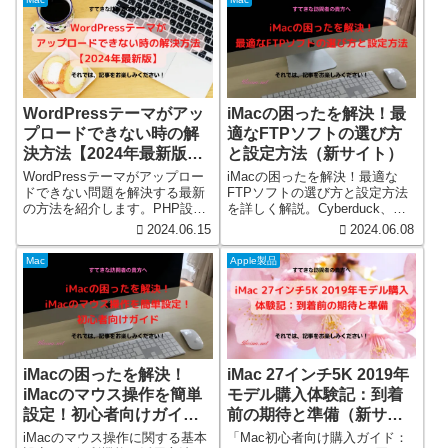
WordPressテーマがアッ
iMacの困ったを解決！最
プロードできない時の解
適なFTPソフトの選び方
決方法【2024年最新版】
と設定方法（新サイト）
（新サイト）
WordPressテーマがアップロー
iMacの困ったを解決！最適な
ドできない問題を解決する最新
FTPソフトの選び方と設定方法
の方法を紹介します。PHP設定
を詳しく解説。Cyberduck、
の変更、.htaccessファイルの編
Transmit、FileZillaの特徴と使い
2024.06.15
2024.06.08
集、FTPソフトの使用方法につ
方、設定方法、トラブルシュー
いて初心者向けに詳しく説明し
ティングまで完全ガイド。初心
Mac
Apple製品
ます。2024年版ガイドで問題を
者でも簡単に理解できる内容
スムーズに解決！
で、iMacユーザー必見です。
iMacの困ったを解決！
iMac 27インチ5K 2019年
iMacのマウス操作を簡単
モデル購入体験記：到着
設定！初心者向けガイド
前の期待と準備（新サイ
（新サイト）
ト）
iMacのマウス操作に関する基本
「Mac初心者向け購入ガイド：