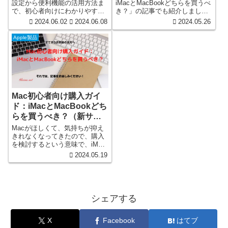
設定から便利機能の活用方法ま
iMacとMacBookどちらを買うべ
で、初心者向けにわかりやすく
き？」の記事でも紹介しました
解説します。右クリックの有効
が、私の物欲が抑えきれずに結
2024.06.02
2024.06.08
2024.05.26
化、スマートズーム、ページ間
局はMac購入してしまいまし
スワイプ、Mission Controlの設
た。 2019年モデルiMac 27イン
Apple製品
定方法を詳しく説明。iMacのマ
チ5Kを購入し、到着前の期待と
ウス操作を簡単に設定し、快適
準備を語るこの記事で、新しい
に使いこなすためのガイドで
iMacの魅力とセットアップ計画
す。
について詳しく解説します。購
入過程とその特徴も紹介。
Mac初心者向け購入ガイ
ド：iMacとMacBookどち
らを買うべき？（新サイ
ト）
Macがほしくて、気持ちが抑え
きれなくなってきたので、購入
を検討するという意味で、iMac
購入する際の比較する対象など
2024.05.19
についてご紹介したいと思いま
す。「Mac初心者向け購入ガイ
ド：iMacとMacBookどちらを買
うべき？」を読んで、あなたに
最適なMac選びを。iMacと
シェアする
MacBookの機能と性能を比較
し、購入の際のポイントを詳し
く解説します。
X
Facebook
はてブ