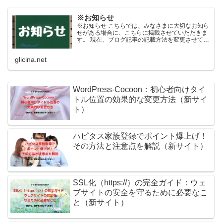
※お知らせ
※お知らせ こちらでは、みなさまに大切なお知ら
せがある場合に、こちらに掲載させていただきま
す。 現在、ブログ記事の記載方法を変更させてい
ただきます。 掲載当初は短い文書（文字数）にな
っていますが、日々内容を更新させていただくよ
glicina.net
うになっており...
WordPress-Cocoon：初心者向けタイ
トル位置の効果的な変更方法（新サイ
ト）
ハピタス家族登録でポイント爆上げ！
その方法と注意点を解説（新サイト）
SSL化（https://）の完全ガイド：ウェ
ブサイトの安全を守るために必要なこ
と（新サイト）