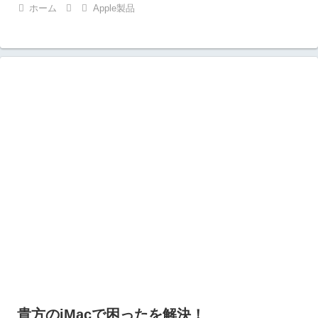
ッセージ
ホーム
Apple製品
貴方のiMacで困ったを解決！