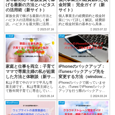
げる最新の方法とハピタス
金対策： 完全ガイド（新
の活用術（新サイト）
サイト）
家族全員で稼げる最新の方法と
個人事業主の経費節約と税金対
ハピタスの活用術を詳しく解
策について詳しく解説。経費節
説。ハピタスを最大限に活用し
約と税金対策の基本から具体的
て、家族全員でポイントを稼ぐ
な方法までを詳しく解説してい
2023.07.16
2023.07.22
方法を学びましょう。
ます。 青色申告を使って、上手
に節税しましょう。 確定申告は
ご挨拶
iPad
忘れずに。
家庭と仕事を両立：子育て
iPhoneのバックアップ：
ママで専業主婦の私が起業
iTunesバックアップ先を
した方法と体験談（新サイ
変更する方法（windows
ト）
版）（新サイト）
私は子育て中のママで平凡な専
iPhoneのバックで困っていませ
業主婦です。 私は専業主婦とし
んか。iTunesでiPhoneのバック
て数年間子育てに専念していま
アップを行う際のバックアップ
した。 しかし、夫の給与だけで
先を変更する方法があるんで
2023.05.14
2024.03.24
は贅沢できないどころか、子育
す。
てをしながら日々の生活も苦し
WordPress
iPad
い。 子供たちが大きくなったこ
とをきっかけに、自分自身の成