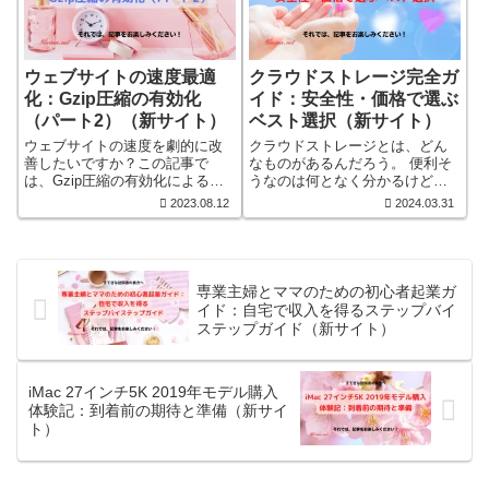
長や独立したキャリアを求める
ようになりました。ここでは、
私が子育てママでありながら起
業した経験を共有したいと思い
ます。夫の給与にだけに頼らな
ウェブサイトの速度最適
クラウドストレージ完全ガ
いママで主婦の私が起業する事
化：Gzip圧縮の有効化
イド：安全性・価格で選ぶ
にしました。子育てママで主婦
（パート2）（新サイト）
ベスト選択（新サイト）
が起業するなんて、ちょっと大
袈裟かもしれませんが、起業す
ウェブサイトの速度を劇的に改
クラウドストレージとは、どん
るって意外と簡単だった。 そし
善したいですか？この記事で
なものがあるんだろう。 便利そ
て、起業しようと思った、その
は、Gzip圧縮の有効化によるウ
うなのは何となく分かるけど、
時から社長気分です。自分は、
ェブサイトのパフォーマンス改
値段など分からないことが多
2023.08.12
2024.03.31
こんなに頑張ったという記念や
善について詳しく解説します。
い。最適なクラウドストレージ
証拠を残す事。私と同じような
ステップバイステップのガイド
選びに役立つ全面ガイド。
環境の方に少しでも役に立てれ
とともに、その効果を確認する
Dropbox、Google Drive、iCloud
ばと思い、ブログ記事として残
方法も紹介します。
Drive、OneDrive、Sync.com、
すことにしました。 贅沢出来る
pCloudを徹底比較し、機能、セ
専業主婦とママのための初心者起業ガ
ように精一杯頑張ります。 末永
キュリティ、コストパフォーマ
イド：自宅で収入を得るステップバイ
くお付き合いを、お願いいたし
ンスを紹介。 公私ともに、デジ
ステップガイド（新サイト）
ます。 ブログの中では、次のよ
タルデータが貯ってしまうんで
うな話をしてあるページもあり
すよね。子供の写真なんかもそ
ますので参考にしていただけた
うだし。データの保管に困って
らと思います。 ■起業までの準
いるので、デジタルデータの保
iMac 27インチ5K 2019年モデル購入
備や期間 ■起業に至るまでの道
管についてチョット考えてみま
体験記：到着前の期待と準備（新サイ
のり、困難、克服方法 ■起業後
した。
ト）
の体験談、成功要因、失敗体
験 ■今後の展望やアドバイス
■改めて起業に踏み出すためのメ