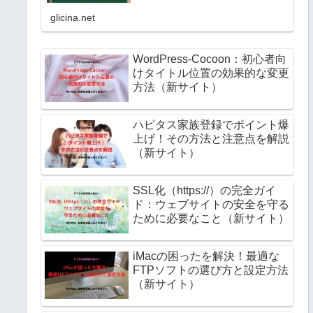
きます。 掲載当初は短い文書（文字
glicina.net
数）になっていますが、日々内容を更
新させていただくようになっており...
WordPress-Cocoon：初心者向
けタイトル位置の効果的な変更
方法（新サイト）
ハピタス家族登録でポイント爆
上げ！その方法と注意点を解説
（新サイト）
SSL化（https://）の完全ガイ
ド：ウェブサイトの安全を守る
ために必要なこと（新サイト）
iMacの困ったを解決！最適な
FTPソフトの選び方と設定方法
（新サイト）