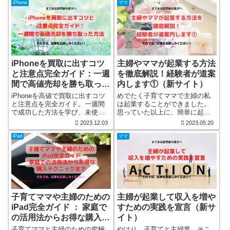
iPhone
ママ
iPhoneを買取に出すコツ
主婦やママが起業する方法
と注意点完全ガイド：一週
を徹底解説！経験者が道案
間で高値売却を勝ち取った
内します①（新サイト）
方法（新サイト）
iPhoneを高値で買取に出すコツ
めでたく子育てママで主婦の私
と注意点を完全ガイド。一週間
は起業することができました。
で成功した方法を学び、未使用
思っていた以上に、簡単に起業
のiPhoneを有効活用しましょ
することができたので正直ビッ
2023.12.03
2023.05.20
う。
クリしています。 私と一緒に贅
沢ができる生活を満喫できるよ
iPad
ママ
うに頑張っていきましょう。 専
業主婦だった私も出来るんで
す！ 必ず貴方にもできます。 全
２回にてお届けしたいと考えて
います。
子育てママや主婦のための
主婦が起業して収入を増や
iPad完全ガイド ： 家庭で
すための実践を宣言（新サ
の活用法からお得な購入テ
イト）
クニックまで（新サイト）
子育てママと主婦のための究極
やはり、子育てと主婦業、そこ