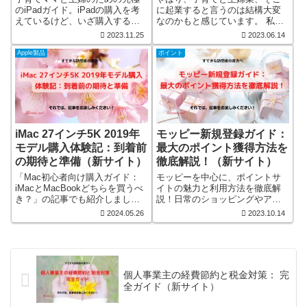
のiPadガイド。iPadの購入を考
に起業すると言うのは結構大変
えているけど、いざ購入すると
なのかもと感じています。 私が
なると、やっぱい少し高いか
経験したことや学んだことを惜
2023.11.25
2023.06.14
も？と思っていませんか。 安く
しみなく情報としてアップして
お得に買う方法があるんです。
いきたいと思います。 今回から
Apple製品
ポイント
出来るだけお得に購入できる方
は、いよいよ具体的な実践に入
法をご紹介します。家庭での学
っていきたいと思います。 そろ
習支援からレシピ検索、リラッ
そろ具体的に「アクション
クスタイムの活用法まで、iPad
（action）」をおこしましょう
を最大限に活かす方法をご紹
介。さらに、ポイントサイトを
利用したお得な購入テクニック
iMac 27インチ5K 2019年
モッピー新規登録ガイド：
も大公開！
モデル購入体験記：到着前
最大のポイント獲得方法を
の期待と準備（新サイト）
徹底解説！（新サイト）
「Mac初心者向け購入ガイド：
モッピーを中心に、ポイントサ
iMacとMacBookどちらを買うべ
イトの魅力と利用方法を徹底解
き？」の記事でも紹介しました
説！日常のショッピングやアン
が、私の物欲が抑えきれずに結
ケートでポイントを貯め、お得
2024.05.26
2023.10.14
局はMac購入してしまいまし
に生活を楽しむコツを紹介しま
た。 2019年モデルiMac 27イン
す。モッピーの登録方法から、
チ5Kを購入し、到着前の期待と
他のポイントサイトとの比較ま
準備を語るこの記事で、新しい
で、詳しく解説しています。
iMacの魅力とセットアップ計画
個人事業主の経費節約と税金対策： 完
について詳しく解説します。購
全ガイド（新サイト）
入過程とその特徴も紹介。