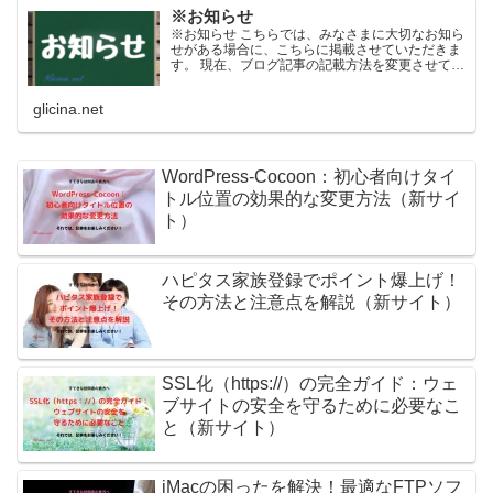
※お知らせ
※お知らせ こちらでは、みなさまに大切なお知ら
せがある場合に、こちらに掲載させていただきま
す。 現在、ブログ記事の記載方法を変更させてい
ただきます。 掲載当初は短い文書（文字数）にな
っていますが、日々内容を更新させていただくよ
glicina.net
うになっており...
WordPress-Cocoon：初心者向けタイ
トル位置の効果的な変更方法（新サイ
ト）
ハピタス家族登録でポイント爆上げ！
その方法と注意点を解説（新サイト）
SSL化（https://）の完全ガイド：ウェ
ブサイトの安全を守るために必要なこ
と（新サイト）
iMacの困ったを解決！最適なFTPソフ