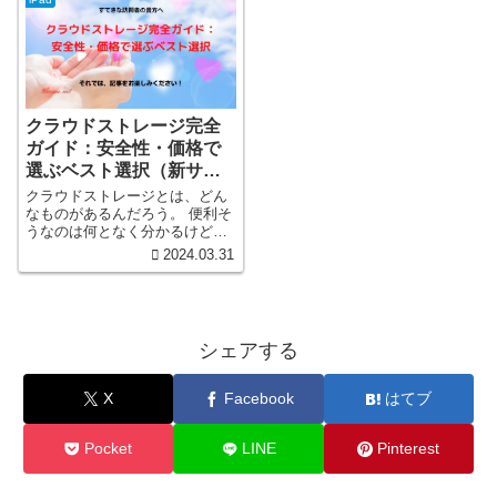
クラウドストレージ完全
ガイド：安全性・価格で
選ぶベスト選択（新サイ
ト）
クラウドストレージとは、どん
なものがあるんだろう。 便利そ
うなのは何となく分かるけど、
値段など分からないことが多
2024.03.31
い。最適なクラウドストレージ
選びに役立つ全面ガイド。
Dropbox、Google Drive、iCloud
Drive、OneDrive、Sync.com、
pCloudを徹底比較し、機能、セ
シェアする
キュリティ、コストパフォーマ
ンスを紹介。 公私ともに、デジ
タルデータが貯ってしまうんで
X
Facebook
はてブ
すよね。子供の写真なんかもそ
うだし。データの保管に困って
いるので、デジタルデータの保
Pocket
LINE
Pinterest
管についてチョット考えてみま
した。