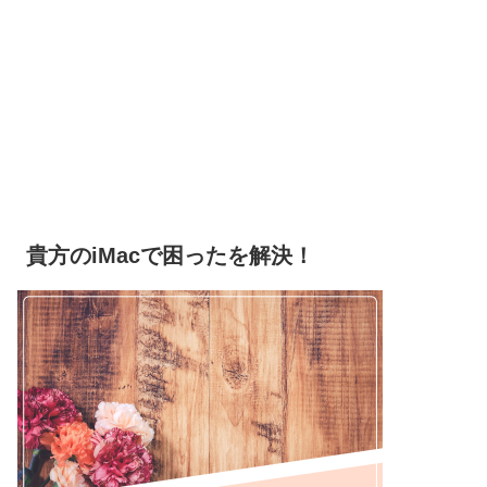
ますので参考にしていただけた
らと思います。 ■起業までの準
備や期間 ■起業に至るまでの
道のり、困難、克服方法 ■起
業後の体験談、成功要因、失敗
体験 ■今後の展望やアドバイ
ス ■改めて起業に踏み出すた
めのメッセージ
貴方のiMacで困ったを解決！