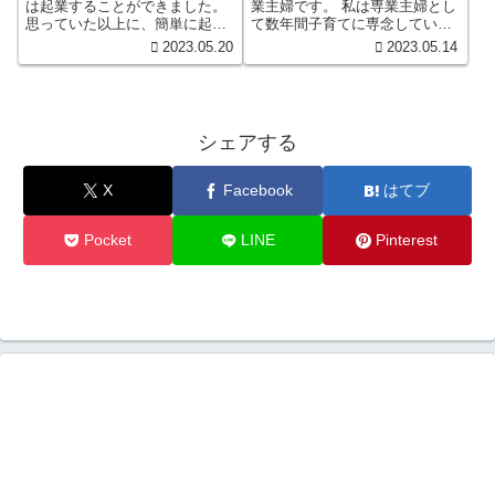
は起業することができました。
業主婦です。 私は専業主婦とし
思っていた以上に、簡単に起業
て数年間子育てに専念していま
することができたので正直ビッ
した。 しかし、夫の給与だけで
2023.05.20
2023.05.14
クリしています。 私と一緒に贅
は贅沢できないどころか、子育
沢ができる生活を満喫できるよ
てをしながら日々の生活も苦し
うに頑張っていきましょう。 専
い。 子供たちが大きくなったこ
業主婦だった私も出来るんで
とをきっかけに、自分自身の成
す！ 必ず貴方にもできます。
長や独立したキャリアを求める
シェアする
全２回にてお届けしたいと考え
ようになりました。ここでは、
ています。
私が子育てママでありながら起
業した経験を共有したいと思い
X
Facebook
はてブ
ます。夫の給与にだけに頼らな
いママで主婦の私が起業する事
にしました。子育てママで主婦
Pocket
LINE
Pinterest
が起業するなんて、ちょっと大
袈裟かもしれませんが、起業す
るって意外と簡単だった。 そし
て、起業しようと思った、その
時から社長気分です。自分は、
こんなに頑張ったという記念や
証拠を残す事。私と同じような
環境の方に少しでも役に立てれ
ばと思い、ブログ記事として残
すことにしました。 贅沢出来る
ように精一杯頑張ります。 末永
くお付き合いを、お願いいたし
ます。 ブログの中では、次のよ
うな話をしてあるページもあり