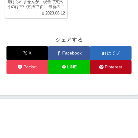
避けられませんが、現金で支払
うのは古い方法です。 最新の方
法をご存知ですか？キャッシュ
2023.06.12
レスでの支払いが可能になり、
これには多くのメリットがあり
ます。 本記事では、nanacoカー
ドとセブンカード・プラスを活
用し、税金支払いをより賢く、
シェアする
そしてお得にする方法を初心者
向けに分かりやすく解説しま
す。
X
Facebook
はてブ
Pocket
LINE
Pinterest