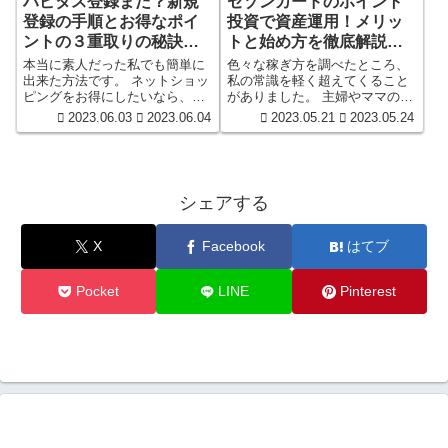
ハピタス登録まだ？新規
セゾンカードのポイント
登録の手順とお得なポイ
投資で資産運用！メリッ
ントの３重取りの秘訣
トと始め方を徹底解説
（新サイト）
（新サイト）
本当に素人だった私でも簡単に
色々な稼ぎ方を調べたところ、
出来た方法です。 ネットショッ
私の常識を軽く超えてくること
ピングをお得にしたいなら、ハ
がありました。 主婦やママの皆
ピタスを利用するのががおすす
さんに朗報です！ セゾンカード
2023.06.03
2023.06.04
2023.05.21
2023.05.24
め！ ハピタスを利用すれば、通
のポイント投資で資産運用を始
常のお買い物でポイントがたま
めませんか？ 手軽に始められる
り、節約に繋がります。 初めて
方法で、ポイントを活用して収
の方でも簡単にハピタスへ登録
益を上げることができます。
する方法と、お得なポイントの
シェアする
３重取りの秘訣を紹介します。
X
Facebook
はてブ
Pocket
LINE
Pinterest