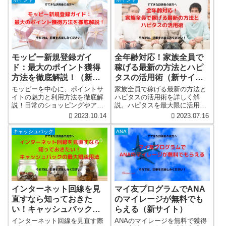
モッピー新規登録ガイ
全年齢対応！家族全員で
ド：最大のポイント獲得
稼げる最新の方法とハピ
方法を徹底解説！（新サ
タスの活用術（新サイ
イト）
ト）
モッピーを中心に、ポイントサ
家族全員で稼げる最新の方法と
イトの魅力と利用方法を徹底解
ハピタスの活用術を詳しく解
説！日常のショッピングやアン
説。ハピタスを最大限に活用し
ケートでポイントを貯め、お得
て、家族全員でポイントを稼ぐ
2023.10.14
2023.07.16
に生活を楽しむコツを紹介しま
方法を学びましょう。
す。モッピーの登録方法から、
キャッシュバック
ANA
他のポイントサイトとの比較ま
で、詳しく解説しています。
インターネット回線を見
マイ友プログラムでANA
直すなら知っておきた
のマイレージが無料でも
い！キャッシュバックの
らえる（新サイト）
最大限活用法を貰いまし
インターネット回線を見直す際
ANAのマイレージを無料で獲得