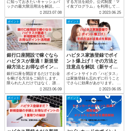
ょう（新サイト）
に知っておきたいキャッシュバ
する方法を紹介。公式制度「マ
ックの最大限活用法を解説。ポ
イ友プログラム」を利用して、
イントサイトを活用し、あなた
簡単にマイレージを貯めること
2023.07.08
2023.06.25
のインターネット回線の見直し
ができます。
をより有益なものにしましょ
ポイント
ポイント
う。
銀行口座開設で稼ぐなら
ハピタス家族登録でポイ
ハピタスが最適！新規登
ント爆上げ！その方法と
録方法とお得なポイント
注意点を解説（新サイ
活用術（新サイト）
ト）
銀行口座を開設するだけでお金
ポイントサイトの「ハピタス」
を稼げる方法をご紹介します。
は家族登録も忘れずに行うこと
限られた人だけではなく、誰で
でさらに効果があがります。 こ
も出来る方法です。 初めての方
の記事では、家族登録の方法と
2023.06.09
2023.06.05
でも簡単に始められる。 銀行口
そのメリット、そして注意点を
座開設でお金を稼ぎたい方、さ
詳しく解説します。 一緒にポイ
ポイント
ポイント
あ、銀行口座開設で稼げる世界
ントをガンガン貯めてみません
へ一緒に飛び込んでみましょ
か？ ポイントサイトの「ハピタ
う！
ス」は家族登録が厳しく規制さ
れていません。