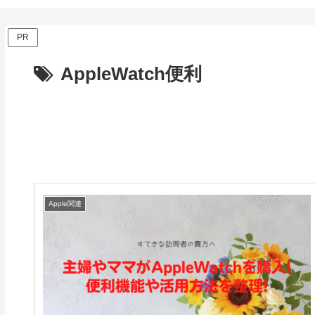
PR
AppleWatch便利
Apple関連